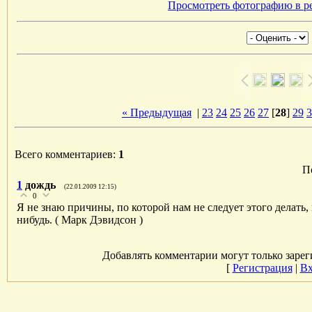
Просмотреть фотографию в р
« Предыдущая
|
23
24
25
26
27
[
28
]
29
3
Всего комментариев:
1
П
1
дождь
(22.01.2009 12:15)
0
Я не знаю причины, по которой нам не следует этого делать
нибудь. ( Марк Дэвидсон )
Добавлять комментарии могут только зарег
[
Регистрация
|
Вх