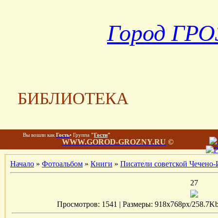
Город ГР
БИБЛИОТЕКА
Вы вошли как
Гость
•
Группа
"
Гости
"
WWW.GOROD-GROZNY.RU
©
Начало
»
Фотоальбом
»
Книги
»
Писатели советской Чечено
27
Просмотров: 1541 | Размеры: 918x768px/258.7Kb |